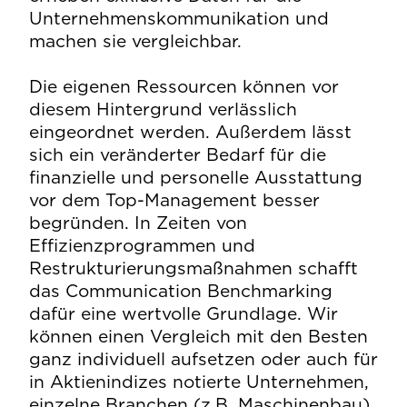
die
Unternehmenskommunikation und
(Op
machen sie vergleichbar.
und
(Se
Die eigenen Ressourcen können vor
Wer
diesem Hintergrund verlässlich
(Va
eingeordnet werden. Außerdem lässt
ori
sich ein veränderter Bedarf für die
Ma
finanzielle und personelle Ausstattung
ein
vor dem Top-Management besser
Ko
begründen. In Zeiten von
Effizienzprogrammen und
Restrukturierungsmaßnahmen schafft
das Communication Benchmarking
dafür eine wertvolle Grundlage. Wir
können einen Vergleich mit den Besten
ganz individuell aufsetzen oder auch für
in Aktienindizes notierte Unternehmen,
einzelne Branchen (z.B. Maschinenbau)