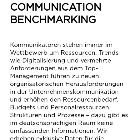
Inn
COMMUNICATION
Üb
BENCHMARKING
des
no
hab
gru
Kommunikatoren stehen immer im
Ges
Wettbewerb um Ressourcen. Trends
dri
wie Digitalisierung und vermehrte
Anforderungen aus dem Top-
Ein
Management führen zu neuen
sor
organisatorischen Herausforderungen
Kom
in der Unternehmenskommunikation
sie
und erhöhen den Ressourcenbedarf.
Me
Budgets und Personalressourcen,
erb
Strukturen und Prozesse – dazu gibt es
das
im deutschsprachigen Raum keine
Kom
umfassenden Informationen. Wir
(Re
erheben exklusive Daten für die