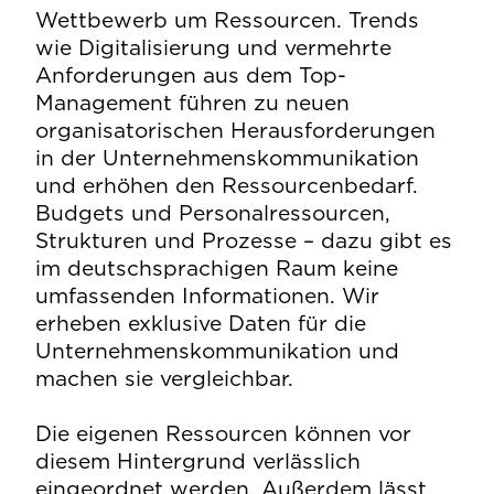
Ges
Wettbewerb um Ressourcen. Trends
dri
wie Digitalisierung und vermehrte
Anforderungen aus dem Top-
Ein
Management führen zu neuen
sor
organisatorischen Herausforderungen
Kom
in der Unternehmenskommunikation
sie
und erhöhen den Ressourcenbedarf.
Me
Budgets und Personalressourcen,
erb
Strukturen und Prozesse – dazu gibt es
das
im deutschsprachigen Raum keine
Kom
umfassenden Informationen. Wir
(Re
erheben exklusive Daten für die
die
Unternehmenskommunikation und
(Op
machen sie vergleichbar.
und
(Se
Die eigenen Ressourcen können vor
Wer
diesem Hintergrund verlässlich
(Va
eingeordnet werden. Außerdem lässt