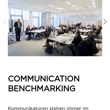
C
B
Ein
Gru
Wer
das
Wet
Inn
COMMUNICATION
Üb
BENCHMARKING
des
no
hab
gru
Kommunikatoren stehen immer im